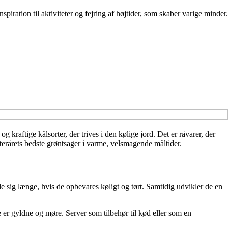
ration til aktiviteter og fejring af højtider, som skaber varige minder.
 kraftige kålsorter, der trives i den kølige jord. Det er råvarer, der
terårets bedste grøntsager i varme, velsmagende måltider.
lde sig længe, hvis de opbevares køligt og tørt. Samtidig udvikler de en
de er gyldne og møre. Server som tilbehør til kød eller som en