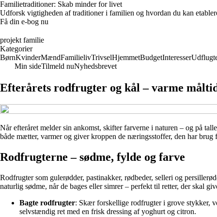
Familietraditioner: Skab minder for livet
Udforsk vigtigheden af traditioner i familien og hvordan du kan etabler
Få din e-bog nu
projekt familie
Kategorier
Børn
Kvinder
Mænd
Familieliv
Trivsel
Hjemmet
Budget
Interesser
Udflugt
Min side
Tilmeld nu
Nyhedsbrevet
Efterårets rodfrugter og kål – varme målt
Når efteråret melder sin ankomst, skifter farverne i naturen – og på tall
både mætter, varmer og giver kroppen de næringsstoffer, den har brug fo
Rodfrugterne – sødme, fylde og farve
Rodfrugter som gulerødder, pastinakker, rødbeder, selleri og persillerød
naturlig sødme, når de bages eller simrer – perfekt til retter, der skal g
Bagte rodfrugter
: Skær forskellige rodfrugter i grove stykker, v
selvstændig ret med en frisk dressing af yoghurt og citron.