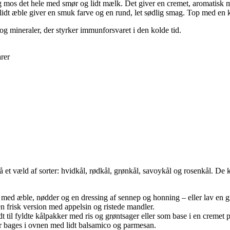
 mos det hele med smør og lidt mælk. Det giver en cremet, aromatisk mos
idt æble giver en smuk farve og en rund, let sødlig smag. Top med en kl
 og mineraler, der styrker immunforsvaret i den kolde tid.
rer
på et væld af sorter: hvidkål, rødkål, grønkål, savoykål og rosenkål. De
alat med æble, nødder og en dressing af sennep og honning – eller lav en
 en frisk version med appelsin og ristede mandler.
t til fyldte kålpakker med ris og grøntsager eller som base i en cremet p
er bages i ovnen med lidt balsamico og parmesan.