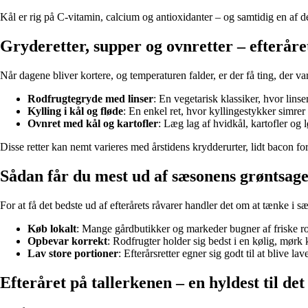
Kål er rig på C-vitamin, calcium og antioxidanter – og samtidig en af 
Gryderetter, supper og ovnretter – efterå
Når dagene bliver kortere, og temperaturen falder, er der få ting, der var
Rodfrugtegryde med linser
: En vegetarisk klassiker, hvor lin
Kylling i kål og fløde
: En enkel ret, hvor kyllingestykker simrer
Ovnret med kål og kartofler
: Læg lag af hvidkål, kartofler og l
Disse retter kan nemt varieres med årstidens krydderurter, lidt bacon fo
Sådan får du mest ud af sæsonens grøntsag
For at få det bedste ud af efterårets råvarer handler det om at tænke i 
Køb lokalt
: Mange gårdbutikker og markeder bugner af friske rod
Opbevar korrekt
: Rodfrugter holder sig bedst i en kølig, mørk 
Lav store portioner
: Efterårsretter egner sig godt til at blive 
Efteråret på tallerkenen – en hyldest til det