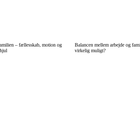
amilien – fællesskab, motion og
Balancen mellem arbejde og famil
hjul
virkelig muligt?