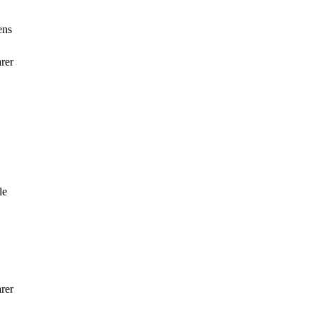
ens
rer
le
rer