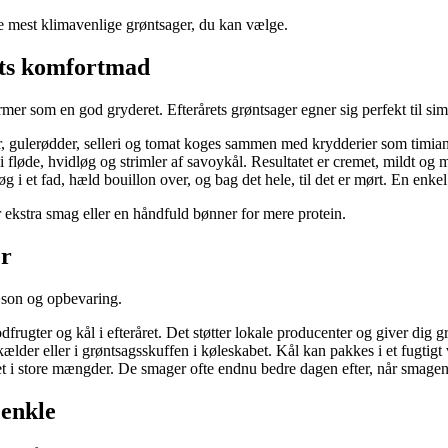
de mest klimavenlige grøntsager, du kan vælge.
rets komfortmad
mer som en god gryderet. Efterårets grøntsager egner sig perfekt til simre
ser, gulerødder, selleri og tomat koges sammen med krydderier som timia
 i fløde, hvidløg og strimler af savoykål. Resultatet er cremet, mildt og
øg i et fad, hæld bouillon over, og bag det hele, til det er mørt. En enkel
r ekstra smag eller en håndfuld bønner for mere protein.
er
sæson og opbevaring.
frugter og kål i efteråret. Det støtter lokale producenter og giver dig
kælder eller i grøntsagsskuffen i køleskabet. Kål kan pakkes i et fugtig
lavet i store mængder. De smager ofte endnu bedre dagen efter, når smagene
 enkle