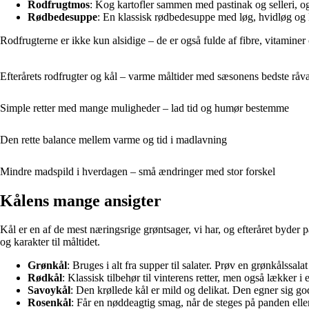
Rodfrugtmos
: Kog kartofler sammen med pastinak og selleri, og
Rødbedesuppe
: En klassisk rødbedesuppe med løg, hvidløg og l
Rodfrugterne er ikke kun alsidige – de er også fulde af fibre, vitaminer
Efterårets rodfrugter og kål – varme måltider med sæsonens bedste råva
Simple retter med mange muligheder – lad tid og humør bestemme
Den rette balance mellem varme og tid i madlavning
Mindre madspild i hverdagen – små ændringer med stor forskel
Kålens mange ansigter
Kål er en af de mest næringsrige grøntsager, vi har, og efteråret byder 
og karakter til måltidet.
Grønkål
: Bruges i alt fra supper til salater. Prøv en grønkålss
Rødkål
: Klassisk tilbehør til vinterens retter, men også lækker i
Savoykål
: Den krøllede kål er mild og delikat. Den egner sig god
Rosenkål
: Får en nøddeagtig smag, når de steges på panden ell