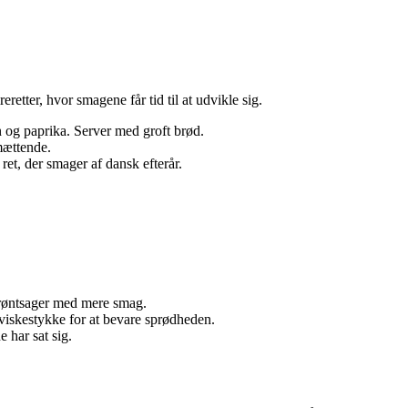
retter, hvor smagene får tid til at udvikle sig.
n og paprika. Server med groft brød.
 mættende.
 ret, der smager af dansk efterår.
 grøntsager med mere smag.
t viskestykke for at bevare sprødheden.
 har sat sig.