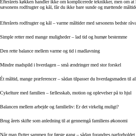
Efterårets køkken handler ikke om komplicerede teknikker, men om at la
sæsonens rodfrugter og kål, får du ikke bare sunde og mættende måltide
Efterårets rodfrugter og kål – varme måltider med sæsonens bedste råva
Simple retter med mange muligheder – lad tid og humør bestemme
Den rette balance mellem varme og tid i madlavning
Mindre madspild i hverdagen – små ændringer med stor forskel
Ét måltid, mange præferencer – sådan tilpasser du hverdagsmaden til al
Cykelture med familien – fællesskab, motion og oplevelser på to hjul
Balancen mellem arbejde og familieliv: Er det virkelig muligt?
Brug årets skifte som anledning til at gennemgå familiens økonomi
Når man flytter sammen for første gang – sådan forandres parforholdet