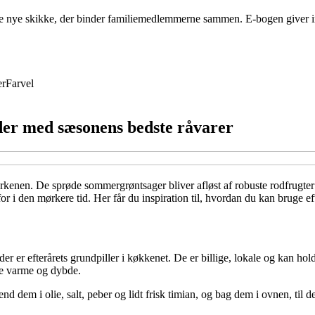
e nye skikke, der binder familiemedlemmerne sammen. E-bogen giver inspi
er
Farvel
ider med sæsonens bedste råvarer
erkenen. De sprøde sommergrøntsager bliver afløst af robuste rodfrugter og
r i den mørkere tid. Her får du inspiration til, hvordan du kan bruge ef
der er efterårets grundpiller i køkkenet. De er billige, lokale og kan ho
ive varme og dybde.
end dem i olie, salt, peber og lidt frisk timian, og bag dem i ovnen, til 