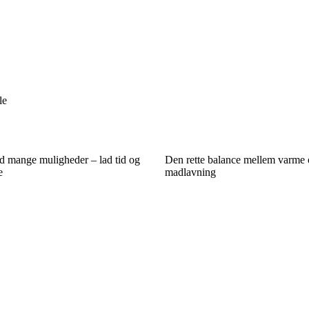
le
ed mange muligheder – lad tid og
Den rette balance mellem varme o
e
madlavning