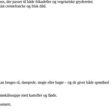
, der passer til både frikadeller og vegetariske gryderetter.
at cremefraiche og frisk dild.
 kan bruges rå, dampede, stegte eller bagte – og de giver både sprødhed
 grønkålssuppe med kartofler og fløde.
astaret.