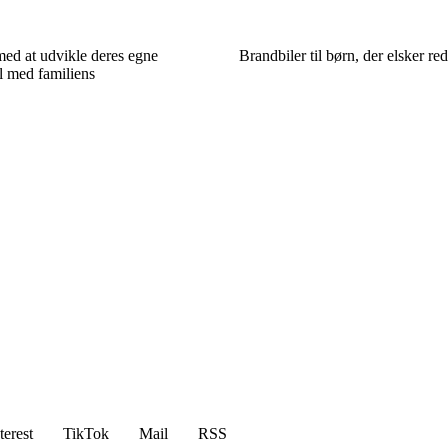
ed at udvikle deres egne
Brandbiler til børn, der elsker re
l med familiens
terest
TikTok
Mail
RSS