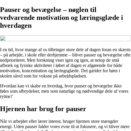
Pauser og bevægelse – nøglen til
vedvarende motivation og læringsglæde i
hverdagen
I en tid, hvor mange af os tilbringer store dele af dagen foran en skærm
– på arbejde, i skole eller derhjemme – bliver pauser og bevægelse ofte
nedprioriteret. Men forskning viser igen og igen, at netop de små
afbræk og fysiske aktiviteter i løbet af dagen er afgørende for både
motivation, koncentration og læringsglæde. Det gælder for børn i
skolen såvel som for voksne på arbejdspladsen.
Hvordan kan vi skabe en hverdag, hvor pauser og bevægelse ikke
føles som afbrydelser, men som naturlige og nødvendige dele af vores
rytme?
Hjernen har brug for pauser
Når vi arbejder eller lærer intenst, bruger hjernen store mængder
energi. Uden pauser falder vores evne til at fokusere, og vi bliver mere