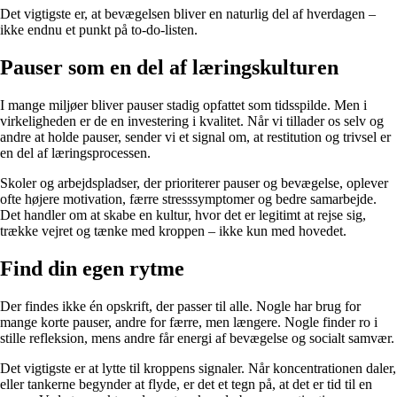
Det vigtigste er, at bevægelsen bliver en naturlig del af hverdagen –
ikke endnu et punkt på to-do-listen.
Pauser som en del af læringskulturen
I mange miljøer bliver pauser stadig opfattet som tidsspilde. Men i
virkeligheden er de en investering i kvalitet. Når vi tillader os selv og
andre at holde pauser, sender vi et signal om, at restitution og trivsel er
en del af læringsprocessen.
Skoler og arbejdspladser, der prioriterer pauser og bevægelse, oplever
ofte højere motivation, færre stresssymptomer og bedre samarbejde.
Det handler om at skabe en kultur, hvor det er legitimt at rejse sig,
trække vejret og tænke med kroppen – ikke kun med hovedet.
Find din egen rytme
Der findes ikke én opskrift, der passer til alle. Nogle har brug for
mange korte pauser, andre for færre, men længere. Nogle finder ro i
stille refleksion, mens andre får energi af bevægelse og socialt samvær.
Det vigtigste er at lytte til kroppens signaler. Når koncentrationen daler,
eller tankerne begynder at flyde, er det et tegn på, at det er tid til en