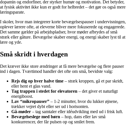
dopamin og endorfiner, der styrker humør og motivation. Det betyder,
at fysisk aktivitet ikke kun er godt for helbredet – det gør os også mere
læringsparate.
I skoler, hvor man integrerer korte bevægelsespauser i undervisningen,
oplever lærere ofte, at eleverne bliver mere fokuserede og engagerede.
Det samme gælder på arbejdspladser, hvor møder afbrydes af små
stræk eller gåture. Bevægelse skaber energi, og energi skaber lyst til at
lære og yde.
Små skridt i hverdagen
Det kræver ikke store ændringer at få mere bevægelse og flere pauser
ind i dagen. Tværtimod handler det ofte om små, bevidste valg:
Rejs dig op hver halve time
– stræk kroppen, gå et par skridt,
eller hent et glas vand.
Tag trappen i stedet for elevatoren
– det giver et naturligt
energiboost.
Lav “mikropauser”
– 1-2 minutter, hvor du lukker øjnene,
trækker vejret dybt eller ser ud i horisonten.
Gå-møder
– tag samtaler eller idéudvikling med ud i frisk luft.
Bevægelseslege med børn
– hop, dans eller lav små
konkurrencer, der får pulsen op og smilet frem.