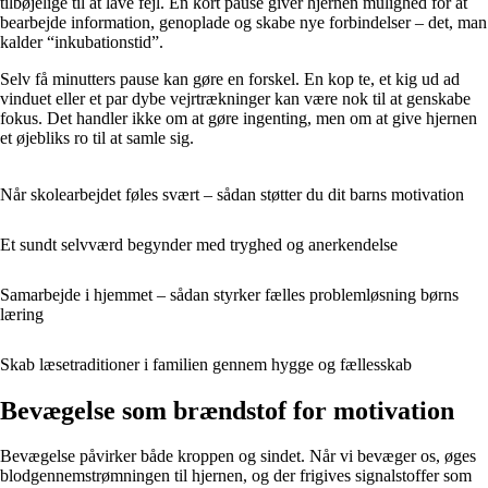
tilbøjelige til at lave fejl. En kort pause giver hjernen mulighed for at
bearbejde information, genoplade og skabe nye forbindelser – det, man
kalder “inkubationstid”.
Selv få minutters pause kan gøre en forskel. En kop te, et kig ud ad
vinduet eller et par dybe vejrtrækninger kan være nok til at genskabe
fokus. Det handler ikke om at gøre ingenting, men om at give hjernen
et øjebliks ro til at samle sig.
Når skolearbejdet føles svært – sådan støtter du dit barns motivation
Et sundt selvværd begynder med tryghed og anerkendelse
Samarbejde i hjemmet – sådan styrker fælles problemløsning børns
læring
Skab læsetraditioner i familien gennem hygge og fællesskab
Bevægelse som brændstof for motivation
Bevægelse påvirker både kroppen og sindet. Når vi bevæger os, øges
blodgennemstrømningen til hjernen, og der frigives signalstoffer som