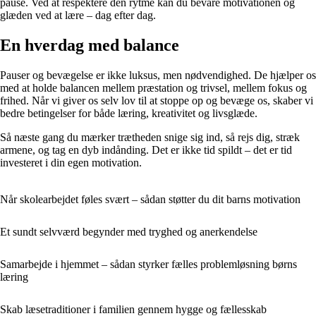
pause. Ved at respektere den rytme kan du bevare motivationen og
glæden ved at lære – dag efter dag.
En hverdag med balance
Pauser og bevægelse er ikke luksus, men nødvendighed. De hjælper os
med at holde balancen mellem præstation og trivsel, mellem fokus og
frihed. Når vi giver os selv lov til at stoppe op og bevæge os, skaber vi
bedre betingelser for både læring, kreativitet og livsglæde.
Så næste gang du mærker trætheden snige sig ind, så rejs dig, stræk
armene, og tag en dyb indånding. Det er ikke tid spildt – det er tid
investeret i din egen motivation.
Når skolearbejdet føles svært – sådan støtter du dit barns motivation
Et sundt selvværd begynder med tryghed og anerkendelse
Samarbejde i hjemmet – sådan styrker fælles problemløsning børns
læring
Skab læsetraditioner i familien gennem hygge og fællesskab