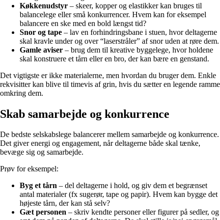
Køkkenudstyr
– skeer, kopper og elastikker kan bruges til
balancelege eller små konkurrencer. Hvem kan for eksempel
balancere en ske med en bold længst tid?
Snor og tape
– lav en forhindringsbane i stuen, hvor deltagerne
skal kravle under og over “laserstråler” af snor uden at røre dem.
Gamle aviser
– brug dem til kreative byggelege, hvor holdene
skal konstruere et tårn eller en bro, der kan bære en genstand.
Det vigtigste er ikke materialerne, men hvordan du bruger dem. Enkle
rekvisitter kan blive til timevis af grin, hvis du sætter en legende ramme
omkring dem.
Skab samarbejde og konkurrence
De bedste selskabslege balancerer mellem samarbejde og konkurrence.
Det giver energi og engagement, når deltagerne både skal tænke,
bevæge sig og samarbejde.
Prøv for eksempel:
Byg et tårn
– del deltagerne i hold, og giv dem et begrænset
antal materialer (fx sugerør, tape og papir). Hvem kan bygge det
højeste tårn, der kan stå selv?
Gæt personen
– skriv kendte personer eller figurer på sedler, og